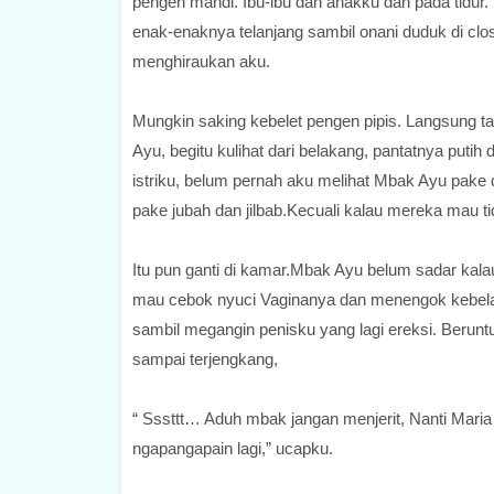
pengen mandi. Ibu-ibu dan anakku dah pada tidur. 
enak-enaknya telanjang sambil onani duduk di clos
menghiraukan aku.
Mungkin saking kebelet pengen pipis. Langsung tar
Ayu, begitu kulihat dari belakang, pantatnya putih
istriku, belum pernah aku melihat Mbak Ayu pake 
pake jubah dan jilbab.Kecuali kalau mereka mau ti
Itu pun ganti di kamar.Mbak Ayu belum sadar kalau
mau cebok nyuci Vaginanya dan menengok kebelakan
sambil megangin penisku yang lagi ereksi. Berun
sampai terjengkang,
“ Sssttt… Aduh mbak jangan menjerit, Nanti Maria 
ngapangapain lagi,” ucapku.