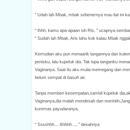
“ Udah lah Mbak, mbak sebenernya mau liat ini 
“ Ihhh, kamu apa-apaan sih Ris, ” ucapnya semb
“ Sudah lah Mbak, Aris tahu kok kalau Mbak ngg
Kemudian aku pun menaarik tangannya dan kutemp
penisku, lalu kupeluk dia. Tak lupa tanganku men
Vaginanya. Saat itu aku mulai memegang dan mere
belum sempat di basuh air.
Tanpa memberi kesempatan,sambil kupeluk dia,ak
Vaginanya,dia malah mendesah dan merintih.Jangan
kuremas payudaranya,
“ Sssshhh… Ahhhh…, ” desahnya