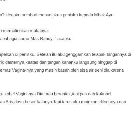
kan? Ucapku sembari menunjukan penisku kepada Mbak Ayu.
ari memalingkan mukanya.
ak bahagia sama Mas Randy, ” ucapku.
elkan di penisku. Setelah itu aku genggamkan telapak tangannya di
arik dasternya keatas dan tangan kananku langsung hinggap di
mas Vagina-nya yang masih basah oleh sisa air seni dia karena
u kobel Vaginanya.Dia mau berontak,tapi pas dah kukobel
 Aris,dosa besar katanya.Tapi terus aku mainkan clitorisnya dan