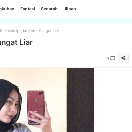
ngkuhan
Fantasi
Sedarah
Jilbab
hi Kakak Iparku Yang Sangat Liar
angat Liar
0