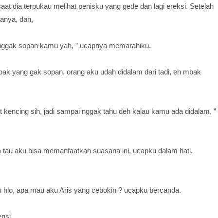
at dia terpukau melihat penisku yang gede dan lagi ereksi. Setelah
anya, dan,
 nggak sopan kamu yah, ” ucapnya memarahiku.
bak yang gak sopan, orang aku udah didalam dari tadi, eh mbak
t kencing sih, jadi sampai nggak tahu deh kalau kamu ada didalam, ”
a tau aku bisa memanfaatkan suasana ini, ucapku dalam hati.
u hlo, apa mau aku Aris yang cebokin ? ucapku bercanda.
nsi.