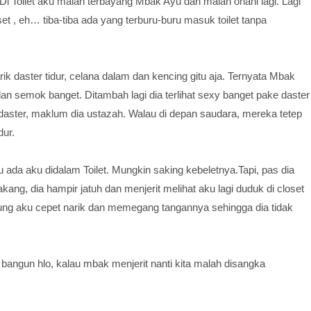
Di Toilet aku malah terbayang Mbak Ayu dan malah onani lagi. Lagi
et , eh… tiba-tiba ada yang terburu-buru masuk toilet tanpa
ik daster tidur, celana dalam dan kencing gitu aja. Ternyata Mbak
 dan semok banget. Ditambah lagi dia terlihat sexy banget pake daster
daster, maklum dia ustazah. Walau di depan saudara, mereka tetep
dur.
 ada aku didalam Toilet. Mungkin saking kebeletnya.Tapi, pas dia
g, dia hampir jatuh dan menjerit melihat aku lagi duduk di closet
tung aku cepet narik dan memegang tangannya sehingga dia tidak
bangun hlo, kalau mbak menjerit nanti kita malah disangka