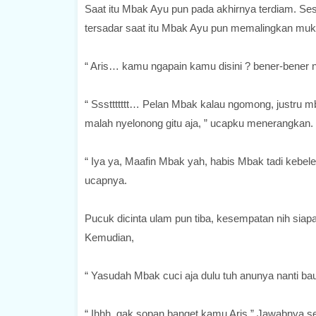
Saat itu Mbak Ayu pun pada akhirnya terdiam. Sesa
tersadar saat itu Mbak Ayu pun memalingkan muk
“ Aris… kamu ngapain kamu disini ? bener-bener
“ Sssttttttt… Pelan Mbak kalau ngomong, justru m
malah nyelonong gitu aja, ” ucapku menerangkan.
“ Iya ya, Maafin Mbak yah, habis Mbak tadi kebele
ucapnya.
Pucuk dicinta ulam pun tiba, kesempatan nih siap
Kemudian,
“ Yasudah Mbak cuci aja dulu tuh anunya nanti ba
“ Ihhh, gak sopan banget kamu Aris,” Jawabnya se