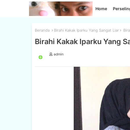
Home
Perseli
Beranda
Birahi Kakak Iparku Yang Sangat Liar
Bira
Birahi Kakak Iparku Yang S
admin