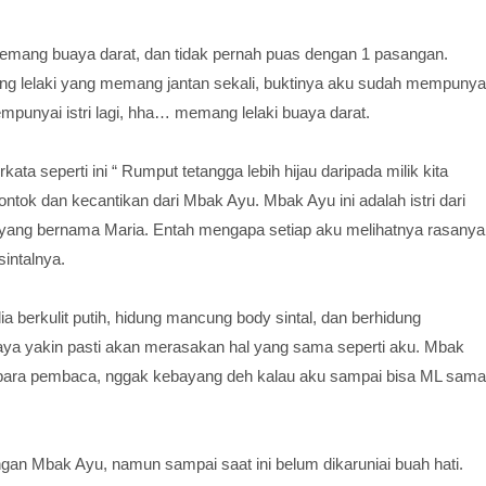
memang buaya darat, dan tidak pernah puas dengan 1 pasangan.
ang lelaki yang memang jantan sekali, buktinya aku sudah mempunya
mempunyai istri lagi, hha… memang lelaki buaya darat.
ata seperti ini “ Rumput tetangga lebih hijau daripada milik kita
 montok dan kecantikan dari Mbak Ayu. Mbak Ayu ini adalah istri dari
iku yang bernama Maria. Entah mengapa setiap aku melihatnya rasanya
intalnya.
a berkulit putih, hidung mancung body sintal, dan berhidung
ya yakin pasti akan merasakan hal yang sama seperti aku. Mbak
h para pembaca, nggak kebayang deh kalau aku sampai bisa ML sama
an Mbak Ayu, namun sampai saat ini belum dikaruniai buah hati.