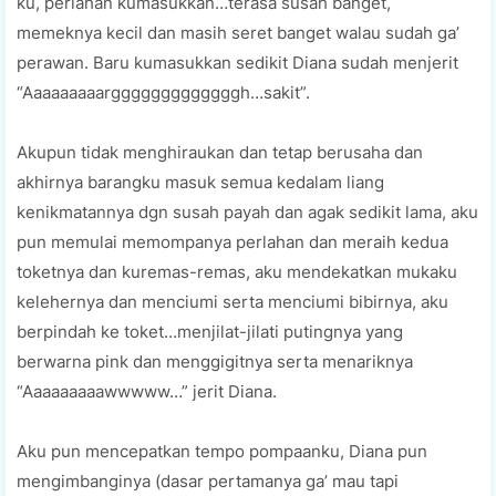
ku, perlahan kumasukkan…terasa susah banget,
memeknya kecil dan masih seret banget walau sudah ga’
perawan. Baru kumasukkan sedikit Diana sudah menjerit
“Aaaaaaaaargggggggggggggh…sakit”.
Akupun tidak menghiraukan dan tetap berusaha dan
akhirnya barangku masuk semua kedalam liang
kenikmatannya dgn susah payah dan agak sedikit lama, aku
pun memulai memompanya perlahan dan meraih kedua
toketnya dan kuremas-remas, aku mendekatkan mukaku
kelehernya dan menciumi serta menciumi bibirnya, aku
berpindah ke toket…menjilat-jilati putingnya yang
berwarna pink dan menggigitnya serta menariknya
“Aaaaaaaaawwwww…” jerit Diana.
Aku pun mencepatkan tempo pompaanku, Diana pun
mengimbanginya (dasar pertamanya ga’ mau tapi