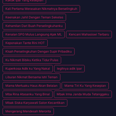
Kakak Ipar Yang Kesepian
Kali Pertama Merasakan Nikmatnya Berselingkuh
Keenakan Jahil Dengan Teman Sekelas
Kehamilan Dari Buah Perselingkuhanku
Kenalan SPG Mulus Langsung Ajak ML
Kencani Mahasiswi Terbaru
Keponakan Tante Rini HOT
KIsah Perselingkuhan Dengan Supir Pribadiku
Ku Nikmati Bibiku Ketika Tidur Pulas
Kuperkosa Adik ku Yang Nakal
legitnya adik ipar
Liburan Nikmat Bersama Istri Teman
Mama Mertuaku Haus Akan Belaian
Mama Tiri Ku Yang Kesepian
Mba Rina Atasanku Yang Binal
Mbak Irma Janda Muda Tetanggaku
Mbak Siska Karyawati Salon Kecantikan
Mengerang Mendesah Meronta