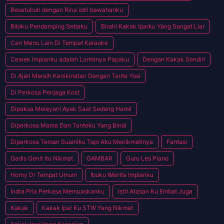
Besetubuh dengan Rina istri bawahanku
Bibiku Pendamping Setiaku
Birahi Kakak Iparku Yang Sangat Liar
Cari Menu Lain Di Tempat Karaoke
Cewek Impianku adalah Lontenya Papaku
Dengan Kakak Sendiri
Di Ajari Meraih Kenikmatan Dengan Tante Yosi
Di Perkosa Penjaga Kost
Dipaksa Melayani Ayak Saat Sedang Hamil
Diperkosa Mama Dan Tanteku Yang Binal
Diperkosa Teman Suamiku Tapi Aku Menikmatinya
Fantasi
Gadis Genit Itu Nikmat
GAMBAR
Guru Les Piano
Horny Di Tempat Umum
Ibuku Wanita Impianku
Indra Pria Perkasa Memuaskanku
Istri Atasan Ku Embat Juga
Kakak
Kakak Ipar Ku STW Yang Nikmat