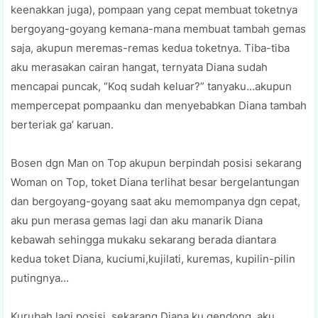
keenakkan juga), pompaan yang cepat membuat toketnya
bergoyang-goyang kemana-mana membuat tambah gemas
saja, akupun meremas-remas kedua toketnya. Tiba-tiba
aku merasakan cairan hangat, ternyata Diana sudah
mencapai puncak, “Koq sudah keluar?” tanyaku…akupun
mempercepat pompaanku dan menyebabkan Diana tambah
berteriak ga’ karuan.
Bosen dgn Man on Top akupun berpindah posisi sekarang
Woman on Top, toket Diana terlihat besar bergelantungan
dan bergoyang-goyang saat aku memompanya dgn cepat,
aku pun merasa gemas lagi dan aku manarik Diana
kebawah sehingga mukaku sekarang berada diantara
kedua toket Diana, kuciumi,kujilati, kuremas, kupilin-pilin
putingnya…
Kurubah lagi posisi, sekarang Diana ku gendong, aku