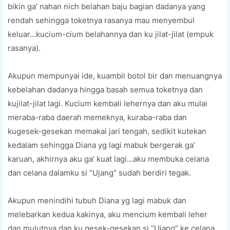
bikin ga’ nahan nich belahan baju bagian dadanya yang
rendah sehingga toketnya rasanya mau menyembul
keluar…kucium-cium belahannya dan ku jilat-jilat (empuk
rasanya).
Akupun mempunyai ide, kuambil botol bir dan menuangnya
kebelahan dadanya hingga basah semua toketnya dan
kujilat-jilat lagi. Kucium kembali lehernya dan aku mulai
meraba-raba daerah memeknya, kuraba-raba dan
kugesek-gesekan memakai jari tengah, sedikit kutekan
kedalam sehingga Diana yg lagi mabuk bergerak ga’
karuan, akhirnya aku ga’ kuat lagi…aku membuka celana
dan celana dalamku si “Ujang” sudah berdiri tegak.
Akupun menindihi tubuh Diana yg lagi mabuk dan
melebarkan kedua kakinya, aku mencium kembali leher
dan mulutnya dan ku gesek-gesekan si “Ujang” ke celana