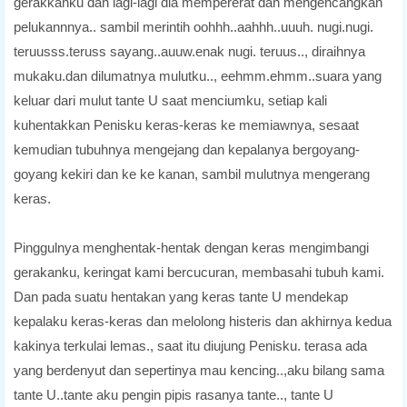
gerakkanku dan lagi-lagi dia mempererat dan mengencangkan
pelukannnya.. sambil merintih oohhh..aahhh..uuuh. nugi.nugi.
teruusss.teruss sayang..auuw.enak nugi. teruus.., diraihnya
mukaku.dan dilumatnya mulutku.., eehmm.ehmm..suara yang
keluar dari mulut tante U saat menciumku, setiap kali
kuhentakkan Penisku keras-keras ke memiawnya, sesaat
kemudian tubuhnya mengejang dan kepalanya bergoyang-
goyang kekiri dan ke ke kanan, sambil mulutnya mengerang
keras.
Pinggulnya menghentak-hentak dengan keras mengimbangi
gerakanku, keringat kami bercucuran, membasahi tubuh kami.
Dan pada suatu hentakan yang keras tante U mendekap
kepalaku keras-keras dan melolong histeris dan akhirnya kedua
kakinya terkulai lemas., saat itu diujung Penisku. terasa ada
yang berdenyut dan sepertinya mau kencing..,aku bilang sama
tante U..tante aku pengin pipis rasanya tante.., tante U