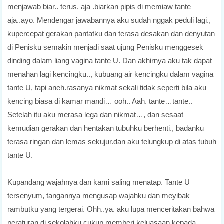
menjawab biar.. terus. aja .biarkan pipis di memiaw tante
aja..ayo. Mendengar jawabannya aku sudah nggak peduli lagi.,
kupercepat gerakan pantatku dan terasa desakan dan denyutan
di Penisku semakin menjadi saat ujung Penisku menggesek
dinding dalam liang vagina tante U. Dan akhirnya aku tak dapat
menahan lagi kencingku.., kubuang air kencingku dalam vagina
tante U, tapi aneh.rasanya nikmat sekali tidak seperti bila aku
kencing biasa di kamar mandi… ooh.. Aah. tante…tante..
Setelah itu aku merasa lega dan nikmat…, dan sesaat
kemudian gerakan dan hentakan tubuhku berhenti., badanku
terasa ringan dan lemas sekujur.dan aku telungkup di atas tubuh
tante U.
Kupandang wajahnya dan kami saling menatap. Tante U
tersenyum, tangannya mengusap wajahku dan meyibak
rambutku yang tergerai. Ohh..ya. aku lupa menceritakan bahwa
peraturan di sekolahku cukup memberi keluasaan kepada